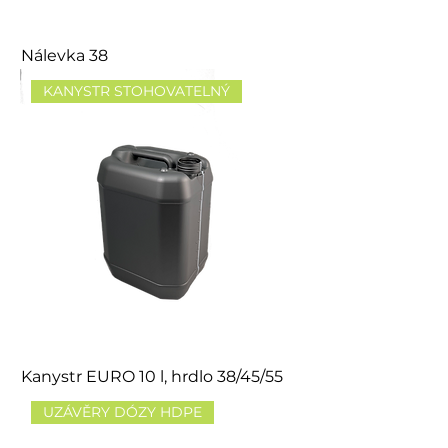
Nálevka 38
KANYSTR STOHOVATELNÝ
Kanystr EURO 10 l, hrdlo 38/45/55
UZÁVĚRY DÓZY HDPE