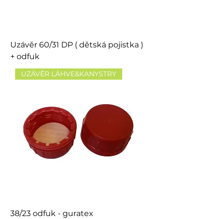
Uzávěr 60/31 DP ( dětská pojistka )
+ odfuk
UZÁVĚR LÁHVE&KANYSTRY
38/23 odfuk - guratex