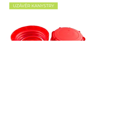
UZÁVĚR KANYSTRY
Uzávěr 60/30
UZÁVĚR KANYSTRY