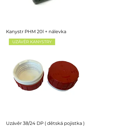
Kanystr PHM 20l + nálevka
UZÁVĚR KANYSTRY
Uzávěr 38/24 DP ( dětská pojistka )