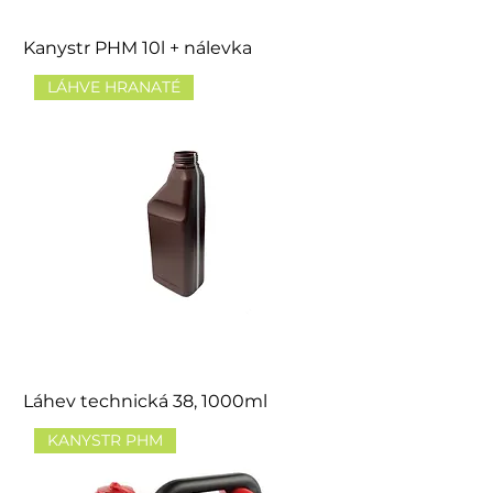
Kanystr PHM 10l + nálevka
LÁHVE HRANATÉ
Láhev technická 38, 1000ml
KANYSTR PHM