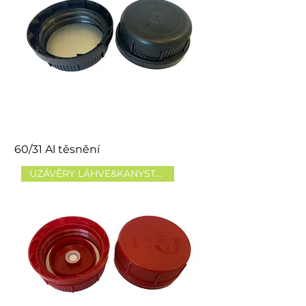
60/31 Al těsnění
UZÁVĚRY LÁHVE&KANYSTRY