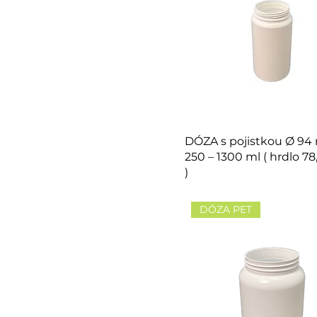
DÓZA s pojistkou Ø 94
250 – 1300 ml ( hrdlo 
)
DÓZA PET