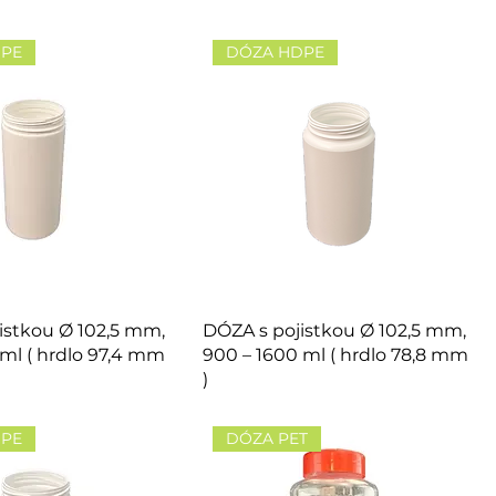
DPE
DÓZA HDPE
istkou Ø 102,5 mm,
DÓZA s pojistkou Ø 102,5 mm,
 ml ( hrdlo 97,4 mm
900 – 1600 ml ( hrdlo 78,8 mm
)
DPE
DÓZA PET