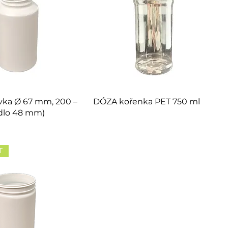
ka Ø 67 mm, 200 –
DÓZA kořenka PET 750 ml
dlo 48 mm)
T