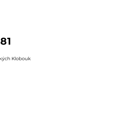
181
šských Klobouk