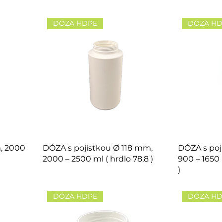
DÓZA HDPE
DÓZA H
, 2000
DÓZA s pojistkou Ø 118 mm,
DÓZA s poj
2000 – 2500 ml ( hrdlo 78,8 )
900 – 1650
)
DÓZA HDPE
DÓZA H