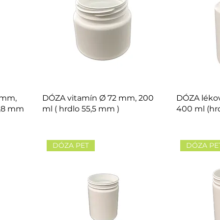
 mm,
DÓZA vitamín Ø 72 mm, 200
DÓZA lékov
78,8 mm
ml ( hrdlo 55,5 mm )
400 ml (hr
DÓZA PET
DÓZA PE