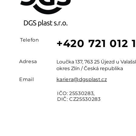
Telefon
+420 721 012 
Adresa
Loučka 137, 763 25 Újezd u Vala
okres Zlín / Česká republika
Email
kariera@dgsplast.cz
IČO: 25530283,
DIČ: CZ25530283