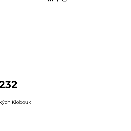
 232
šských Klobouk