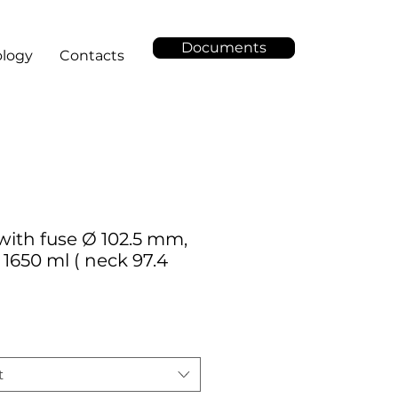
Documents
logy
Contacts
ith fuse Ø 102.5 mm,
 1650 ml ( neck 97.4
t