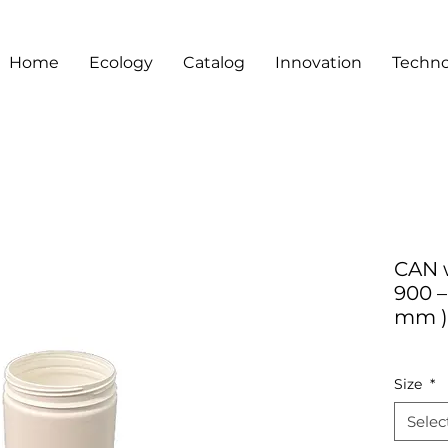
Home
Ecology
Catalog
Innovation
Techno
CAN w
900 –
mm )
Size
*
Selec