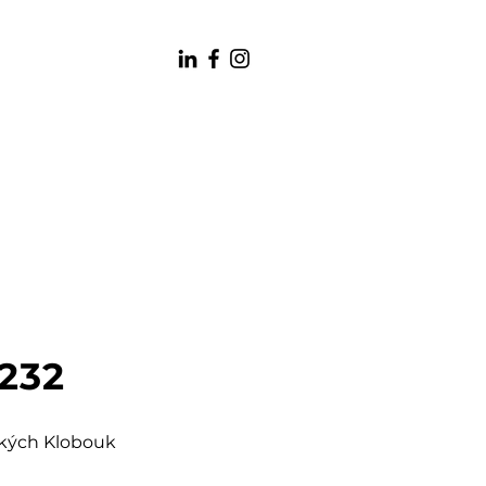
 232
šských Klobouk