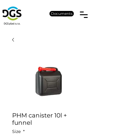
Documents
PHM canister 10l +
funnel
Size
*