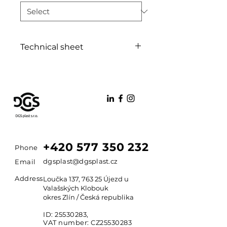
Technical sheet
PDF
+420 577 350 232
Phone
dgsplast@dgsplast.cz
Email
Address
Loučka 137, 763 25 Újezd u
Valašských Klobouk
okres Zlín / Česká republika
ID:
25530283
,
VAT number: CZ25530283