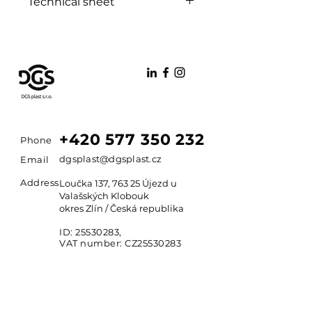
Technical sheet
PDF
+420 577 350 232
Phone
dgsplast@dgsplast.cz
Email
Address
Loučka 137, 763 25 Újezd u
Valašských Klobouk
okres Zlín / Česká republika
ID:
25530283
,
VAT number: CZ25530283