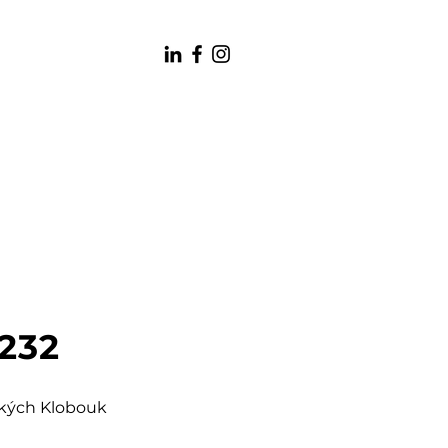
 232
šských Klobouk