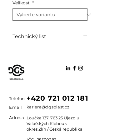
Velikost
*
Technický list
PDF
+420 721 012 181
Telefon
kariera@dgsplast.cz
Email
Adresa
Loučka 137, 763 25 Újezd u
Valašských Klobouk
okres Zlín / Česká republika
IČO:
25530283
,