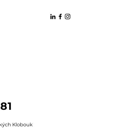
181
šských Klobouk