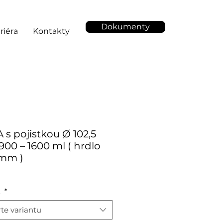
Dokumenty
riéra
Kontakty
s pojistkou Ø 102,5
00 – 1600 ml ( hrdlo
 mm )
t
*
te variantu