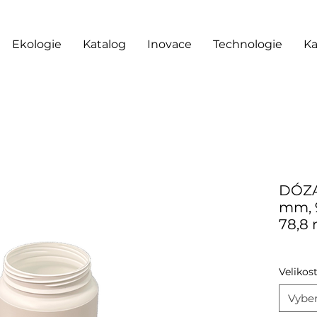
Ekologie
Katalog
Inovace
Technologie
Ka
DÓZA 
mm, 9
78,8
Velikos
Vyber