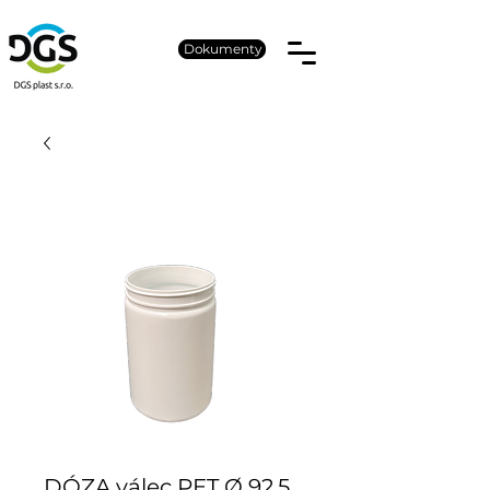
Dokumenty
DÓZA válec PET Ø 92,5