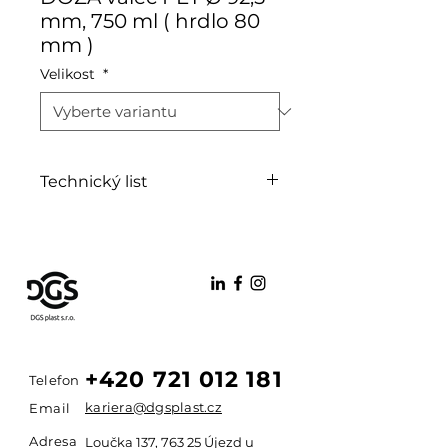
mm, 750 ml ( hrdlo 80
mm )
Velikost
*
Technický list
PDF
+420 721 012 181
Telefon
kariera@dgsplast.cz
Email
Adresa
Loučka 137, 763 25 Újezd u