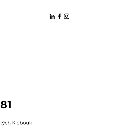
181
šských Klobouk