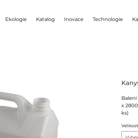
Ekologie
Katalog
Inovace
Technologie
Ka
Kanys
Balení 
x 2800
ks)
Velikos
Vyber