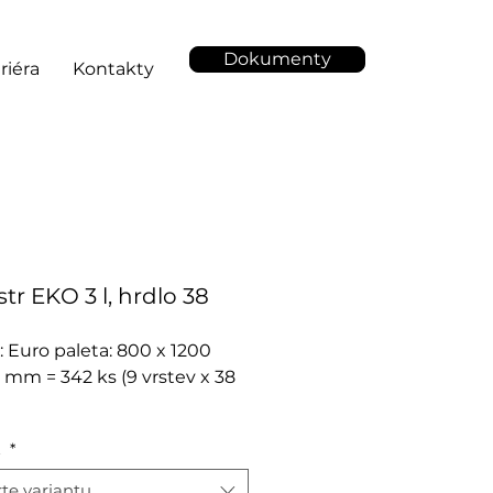
Dokumenty
riéra
Kontakty
tr EKO 3 l, hrdlo 38
: Euro paleta: 800 x 1200
 mm = 342 ks (9 vrstev x 38
t
*
te variantu