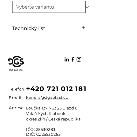
Technický list
PDF
+420 721 012 181
Telefon
kariera@dgsplast.cz
Email
Adresa
Loučka 137, 763 25 Újezd u
Valašských Klobouk
okres Zlín / Česká republika
IČO:
25530283
,
DIČ: CZ25530283