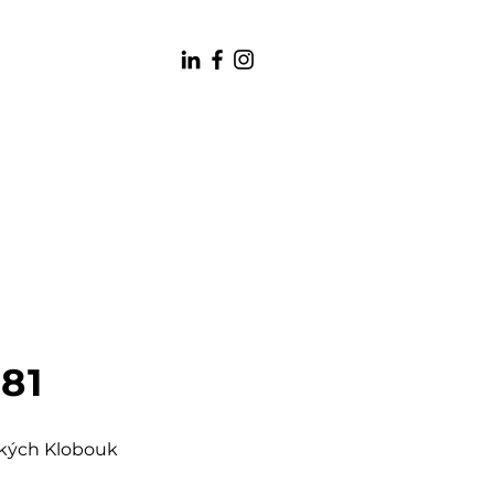
181
šských Klobouk