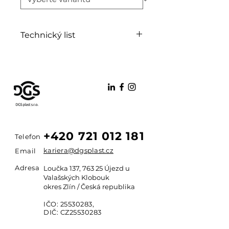
Technický list
PDF
+420 721 012 181
Telefon
kariera@dgsplast.cz
Email
Adresa
Loučka 137, 763 25 Újezd u
Valašských Klobouk
okres Zlín / Česká republika
IČO:
25530283
,
DIČ: CZ25530283