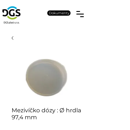
Dokumenty
Mezivíčko dózy : Ø hrdla
97,4 mm