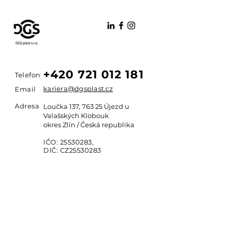
+420 721 012 181
Telefon
kariera@dgsplast.cz
Email
Adresa
Loučka 137, 763 25 Újezd u
Valašských Klobouk
okres Zlín / Česká republika
IČO:
25530283
,
DIČ: CZ25530283