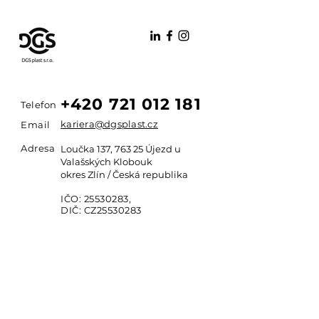
+420 721 012 181
Telefon
kariera@dgsplast.cz
Email
Adresa
Loučka 137, 763 25 Újezd u
Valašských Klobouk
okres Zlín / Česká republika
IČO:
25530283
,
DIČ: CZ25530283