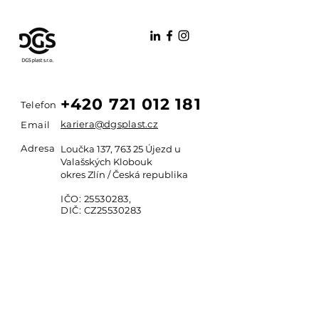
+420 721 012 181
Telefon
kariera@dgsplast.cz
Email
Adresa
Loučka 137, 763 25 Újezd u
Valašských Klobouk
okres Zlín / Česká republika
IČO:
25530283
,
DIČ: CZ25530283