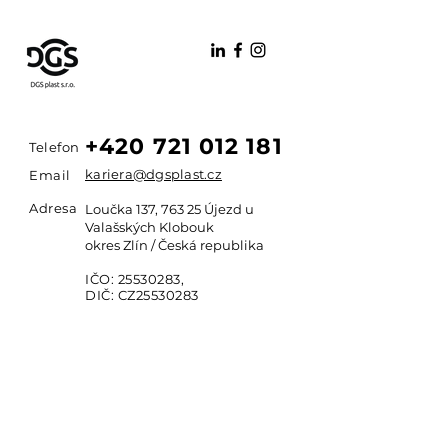
+420 721 012 181
Telefon
kariera@dgsplast.cz
Email
Adresa
Loučka 137, 763 25 Újezd u
Valašských Klobouk
okres Zlín / Česká republika
IČO:
25530283
,
DIČ: CZ25530283