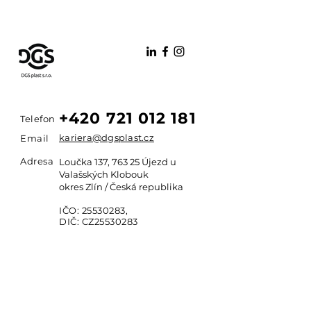
+420 721 012 181
Telefon
kariera@dgsplast.cz
Email
Adresa
Loučka 137, 763 25 Újezd u
Valašských Klobouk
okres Zlín / Česká republika
IČO:
25530283
,
DIČ: CZ25530283