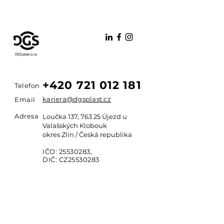
+420 721 012 181
Telefon
kariera@dgsplast.cz
Email
Adresa
Loučka 137, 763 25 Újezd u
Valašských Klobouk
okres Zlín / Česká republika
IČO:
25530283
,
DIČ: CZ25530283