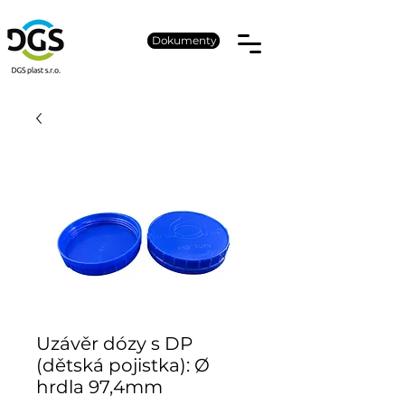
Dokumenty
Uzávěr dózy s DP
(dětská pojistka): Ø
hrdla 97,4mm